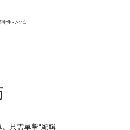
高剛性 - AMC
師
。只需單擊“編輯