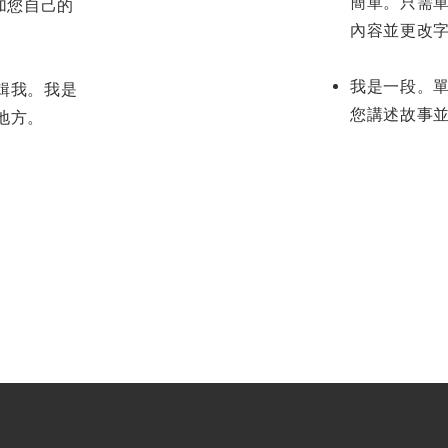
簡單。只需單
加您自己的
內容並更改
我是一段。
輯我。我是
您講述故事
地方。