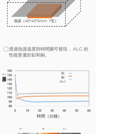
熱源（40*40*5mm 7瓦）
透過熱源溫度與時間圖可發現， ALG 的
性能更優於鋁和銅。
熱源溫度(℃)
鋁
銅
ALG
時間（分鐘）
鋁
銅
ALG