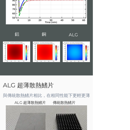
鋁
銅
ALG
ALG 超薄散熱鰭片
與傳統散熱鰭片相比，在相同性能下更輕更薄
ALG 超薄散熱鰭片
傳統散熱鰭片