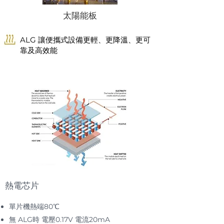
太陽能板
ALG 讓便攜式設備更輕、更降溫、更可
靠及高效能
熱電芯片
單片機熱端80℃
無 ALG時 電壓0.17V 電流20mA