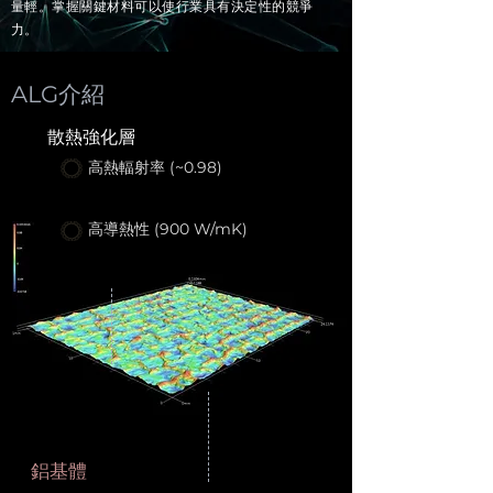
量輕。掌握關鍵材料可以使行業具有決定性的競爭
力。
ALG
介紹
散熱強化層
高熱輻射率 (~0.98)
高導熱性 (900 W/mK)
鋁基體